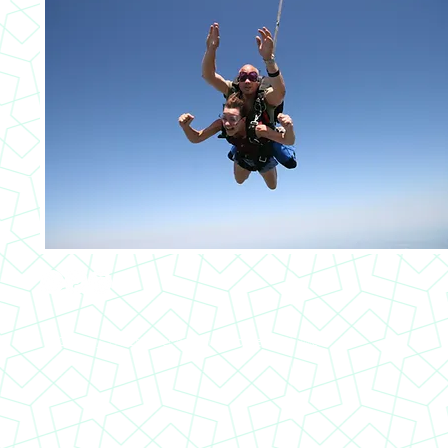
© 2018 by J.A. Brouwer, design by Joyce A. Brouwer