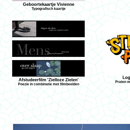
Geboortekaartje Vivienne
Typografisch kaartje
Log
Afstudeerfilm 'Zielloze Zielen'
Praten m
Poezie in combinatie met filmbeelden
JOYCE A.
BROUWER