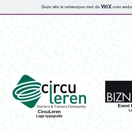
Deze site is ontworpen met de
.com
websi
Joyce A. Brouwer
Hom
Event 
L
CircuLeren
Logo typografie